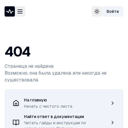
Войти
Проверка доступности сайта
Сменить тему
Speedtest — тест скорости интернета
Узнать свой IP-адрес
Whois домена
DNS-проверка домена
404
Проверка порта
Проверка SSL-сертификата
Проверка в реестре РКН
Страница не найдена
Возможно, она была удалена или никогда не
существовала
На главную
Начать с чистого листа
Найти ответ в документации
Читать гайды и инструкции по