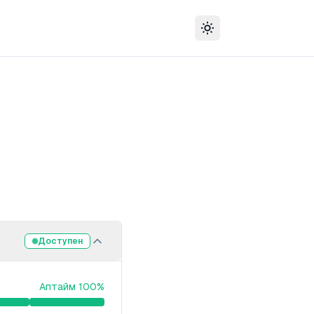
Сменить тему
Доступен
Аптайм
100
%